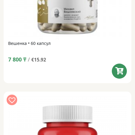
Вешенка • 60 капсул
7 800
₸
/
€15.92