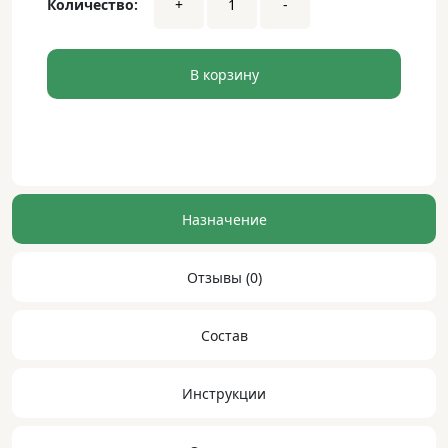
Количество:
+
-
Brain
•
Шипучие
таблетки
В корзину
•
14
таблеток
dwsa
Назначение
Отзывы (0)
Состав
Инструкции