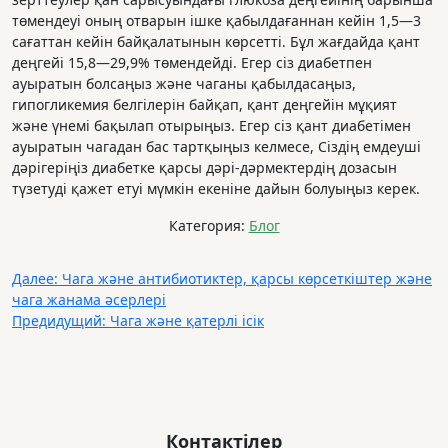
төмендеуі оның отварын ішке қабылдағаннан кейін 1,5—3
сағаттан кейін байқалатынын көрсетті. Бұл жағдайда қант
деңгейі 15,8—29,9% төмендейді. Егер сіз диабетпен
ауыратын болсаңыз және чаганы қабылдасаңыз,
гипогликемия белгілерін байқап, қант деңгейін мұқият
және үнемі бақылап отырыңыз. Егер сіз қант диабетімен
ауыратын чагадан бас тартқыңыз келмесе, Сіздің емдеуші
дәрігеріңіз диабетке қарсы дәрі-дәрмектердің дозасын
түзетуді қажет етуі мүмкін екеніне дайын болуыңыз керек.
Категория:
Блoг
Навигация
Далее:
Чага және антибиотиктер, қарсы көрсеткіштер және
чага жанама әсерлері
по
Предидущий:
Чага және қатерлі ісік
записям
Контактілер