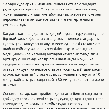
Чагидің суда еритін меланин кешені бета-глюкандарға
ұқсас қасиеттерге ие. Ол күшті антигипергликемиялық
және пайдалы липидті-метаболикалық әсерге ие, бұл оны
перспективалы антидиабетикалық агенттерге нақты
үміткер етеді.
Қандағы қанттың қалыпты деңгейін ұстап тұру үшін күніне
бір шай қасық Қос чага сығындысын немесе стандартты
курстың екі капсуласын алу немесе күніне екі стакан чага
шайын қайнату және ішу жеткілікті. Орыс халықтық
медицинасында чаганың антидиабетикалық тиімділігін
арттыру үшін кейде кептірілген шалғынды жоңышқа
гүлдерінің немесе кептірілген планен жапырақтарының
отвары инфузияға немесе отварға қосылады (1 шай қасық
құрғақ шикізатты 1 стакан суық су құйыңыз, баяу отта 10
минут қайнатыңыз, содан кейін 30 минут талап етіңіз және
штамм).
Сонымен қатар, қант диабетінде чаганы белгілі сақтықпен
қабылдау керек, өйткені саңырауқұлақ қандағы қантты тез
төмендетеді. Мысалы, 1:5 сұйылтудағы отвар үшін
зерттеулер қан сарысуындағы глюкоза деңгейінің барынша