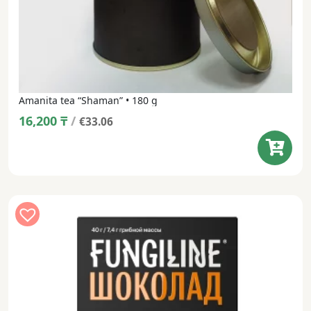
Amanita tea “Shaman” • 180 g
16,200
₸
/
€33.06