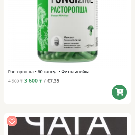
Расторопша • 60 капсул • Фитолинейка
Original
Current
3 600
₸
/
€7.35
4 500
₸
price
price
was:
is:
4 500 ₸.
3 600 ₸.