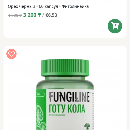
Орех чёрный • 60 капсул • Фитолинейка
Original
Current
3 200
₸
/
€6.53
4 000
₸
price
price
was:
is:
4 000 ₸.
3 200 ₸.