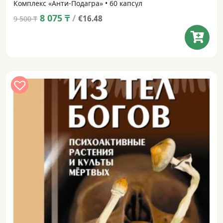
Комплекс «Анти-Подагра» • 60 капсул
Original
Current
8 075
₸
/
€16.48
9 500
₸
price
price
was:
is:
9 500 ₸.
8 075 ₸.