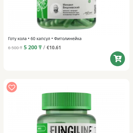
Готу кола • 60 капсул • Фитолинейка
Original
Current
5 200
₸
/
€10.61
6 500
₸
price
price
was:
is:
6 500 ₸.
5 200 ₸.