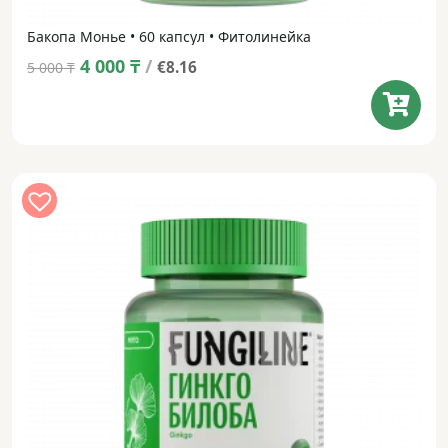
Бакопа Монье • 60 капсул • Фитолинейка
Original
Current
4 000
₸
/
€8.16
5 000
₸
price
price
was:
is:
5 000 ₸.
4 000 ₸.