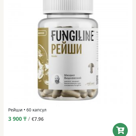
Рейши • 60 капсул
3 900
₸
/
€7.96