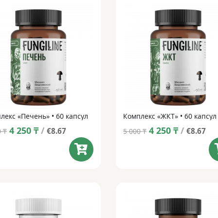
лекс «Печень» • 60 капсул
Комплекс «ЖКТ» • 60 капсул
Original
Current
Original
Current
4 250
₸
/
4 250
₸
/
€8.67
€8.67
0
₸
5 000
₸
price
price
price
price
was:
is:
was:
is:
5 000 ₸.
4 250 ₸.
5 000 ₸.
4 250 ₸.