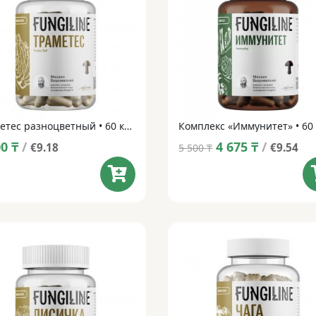
Траметес разноцветный • 60 капсул
Original
Current
00
₸
/
4 675
₸
/
€9.18
€9.54
5 500
₸
price
price
was:
is:
5 500 ₸.
4 675 ₸.