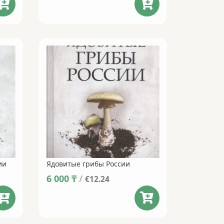
was:
is:
7 000 ₸.
5 950 ₸.
ии
Ядовитые грибы России
6 000
₸
/
€12.24