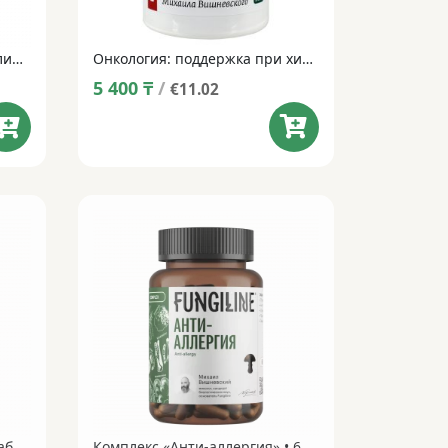
Готу кола • 60 капсул • Фитолинейка
Онкология: поддержка при химиотерапии и ремиссии • 60 капсул
5 400
₸
/
€11.02
Комплекс «Аутоиммунные заболевания» • 60 капсул
Комплекс «Анти-аллергия» • 60 капсул