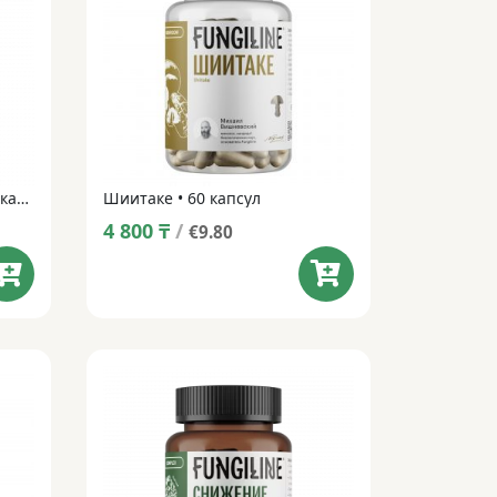
Комплекс «Иммунитет» • 60 капсул
Шиитаке • 60 капсул
4 800
₸
/
€9.80