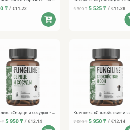
Original
Current
00
₸
/
5 525
₸
/
€11.22
€11.28
6 500
₸
price
price
was:
is:
6 500 ₸.
5 525 ₸.
Комплекс «Сердце и сосуды» • 60 капсул
Original
Current
Original
Current
5 950
₸
/
5 950
₸
/
€12.14
€12.14
0
₸
7 000
₸
price
price
price
price