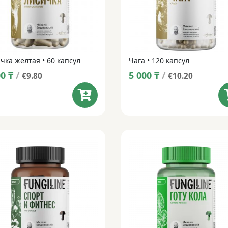
чка желтая • 60 капсул
Чага • 120 капсул
00
₸
/
5 000
₸
/
€9.80
€10.20