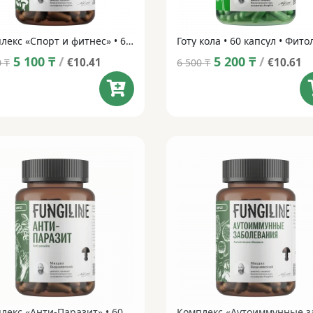
Комплекс «Спорт и фитнес» • 60 капсул
Original
Current
Original
Current
5 100
₸
/
5 200
₸
/
€10.41
€10.61
0
₸
6 500
₸
price
price
price
price
was:
is:
was:
is:
6 000 ₸.
5 100 ₸.
6 500 ₸.
5 200 ₸.
Комплекс «Анти-Паразит» • 60 капсул