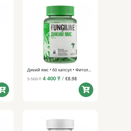
Дикий ямс • 60 капсул • Фитолинейка
Original
Current
4 400
₸
/
€8.98
5 500
₸
price
price
was:
is:
5 500 ₸.
4 400 ₸.