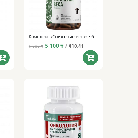
Комплекс «Снижение веса» • 60 капсул
Original
Current
5 100
₸
/
€10.41
6 000
₸
price
price
was:
is:
6 000 ₸.
5 100 ₸.