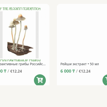
Психоактивные грибы Российской Федерации. Набор открыток в суперобложке (24 открытки, рус/англ).
Рейши экстракт • 50 мл
00
₸
/
6 000
₸
/
€12.24
€12.24