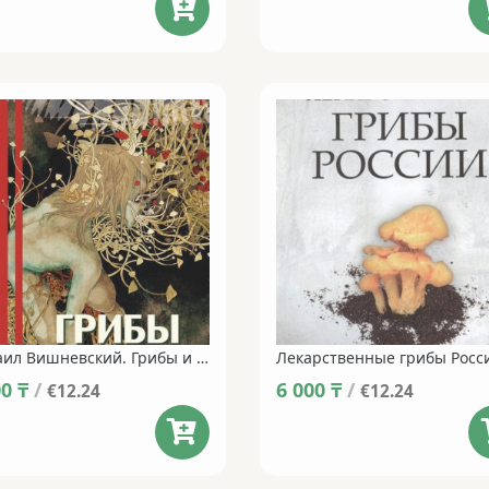
was:
is:
was:
is:
7 000 ₸.
5 950 ₸.
7 000 ₸.
5 950 ₸.
Михаил Вишневский. Грибы и секс (18+)
Лекарственные грибы Росс
00
₸
/
6 000
₸
/
€12.24
€12.24