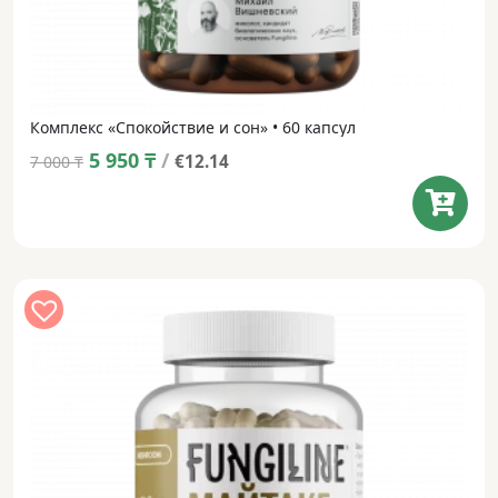
Комплекс «Спокойствие и сон» • 60 капсул
Original
Current
5 950
₸
/
€12.14
7 000
₸
price
price
was:
is:
7 000 ₸.
5 950 ₸.