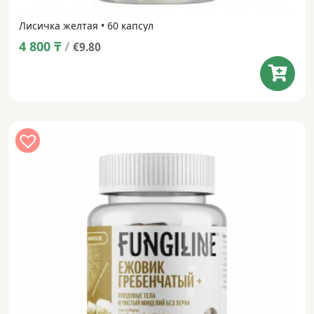
Лисичка желтая • 60 капсул
4 800
₸
/
€9.80