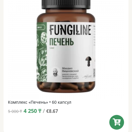
Комплекс «Печень» • 60 капсул
Original
Current
4 250
₸
/
€8.67
5 000
₸
price
price
was:
is: