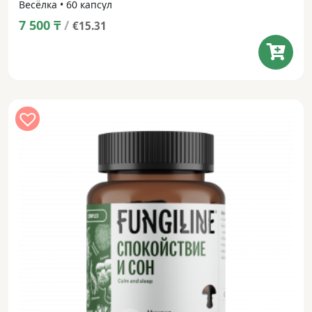
Весёлка • 60 капсул
7 500
₸
/
€15.31