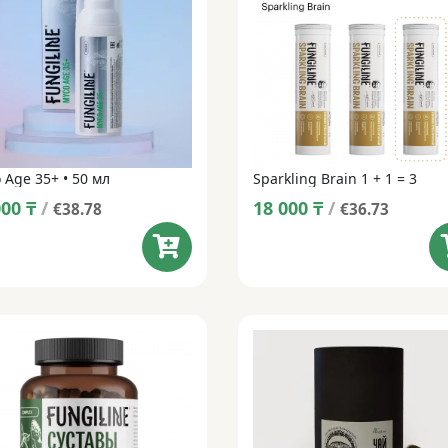
 Age 35+ • 50 мл
Sparkling Brain 1 + 1 = 3
000
₸
/
18 000
₸
/
€38.78
€36.73