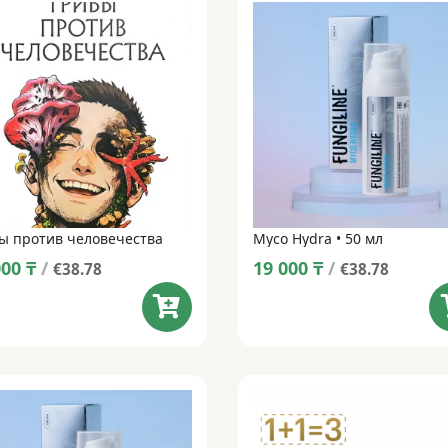
ы против человечества
Myco Hydra • 50 мл
000
₸
/
19 000
₸
/
€38.78
€38.78