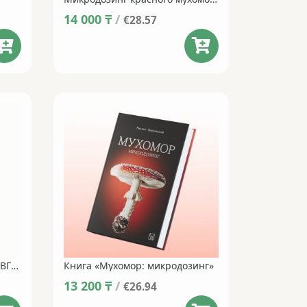
14 000
₸
/
€28.57
Микродозинг мухоморов СДВГ Micro • 60 капсул
Книга «Мухомор: микродозинг»
13 200
₸
/
€26.94