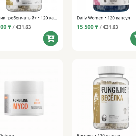
Ежовик гребенчатый+ • 120 капсул
Daily Women • 120 капсул
500
₸
/
15 500
₸
/
€31.63
€31.63
 Reborn
Весёлка • 120 капсул