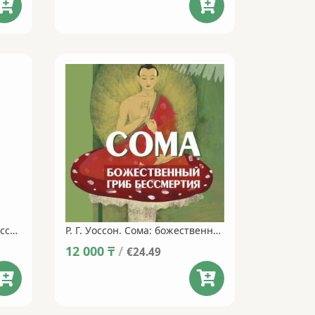
Галлюциногенные грибы России. Атлас-справочник
Р. Г. Уоссон. Сома: божественный гриб бессмертия
12 000
₸
/
€24.49