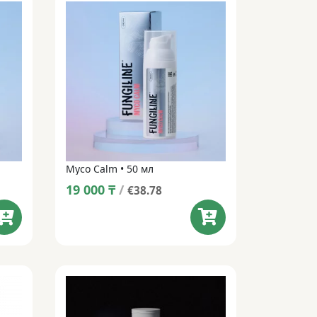
Myco Calm • 50 мл
19 000
₸
/
€38.78