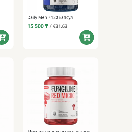
Daily Men • 120 капсул
15 500
₸
/
€31.63
Микродозинг красного мухомора Red Micro НОВАЯ ФОРМУЛА • 60 капсул