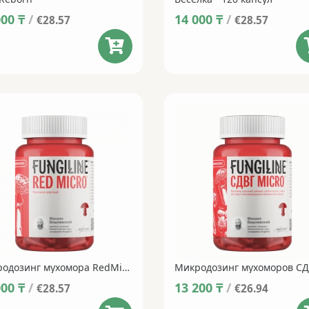
000
₸
/
14 000
₸
/
€28.57
€28.57
Микродозинг мухомора RedMicro 60 капсул
000
₸
/
13 200
₸
/
€28.57
€26.94