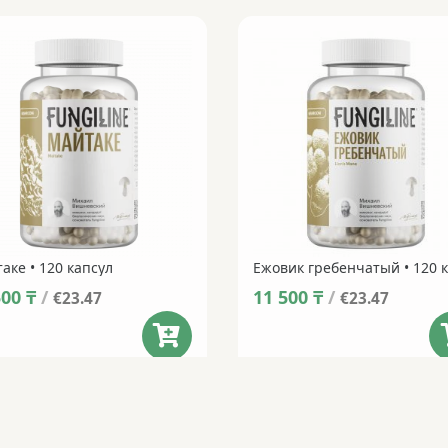
аке • 120 капсул
500
₸
/
11 500
₸
/
€23.47
€23.47