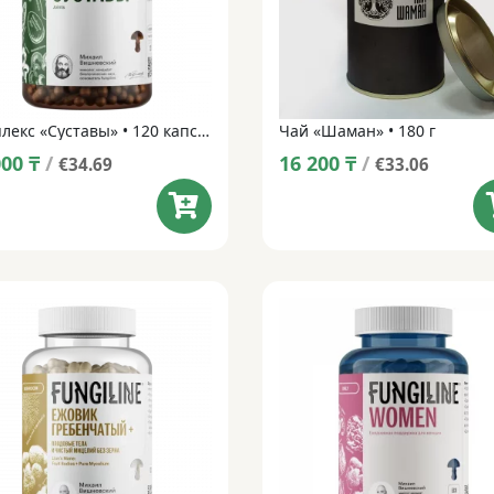
Комплекс «Суставы» • 120 капсул
Чай «Шаман» • 180 г
000
₸
/
16 200
₸
/
€34.69
€33.06