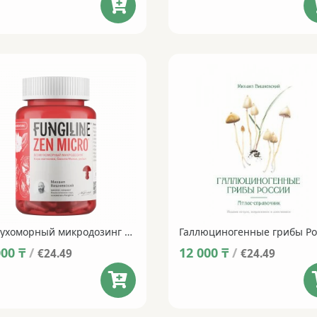
Безмухоморный микродозинг ZenMicro • 60 капсул
000
₸
/
12 000
₸
/
€24.49
€24.49