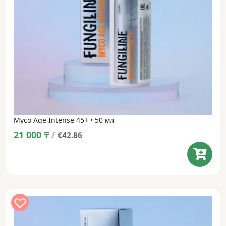
Myco Age Intense 45+ • 50 мл
21 000
₸
/
€42.86