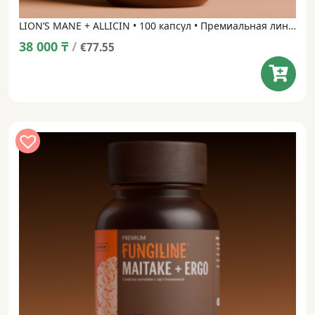
LION’S MANE + ALLICIN • 100 капсул • Премиальная линейка
38 000
₸
/
€77.55