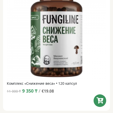
Комплекс «Снижение веса» • 120 капсул
Original
Current
9 350
₸
/
€19.08
11 000
₸
price
price
was:
is:
11 000 ₸.
9 350 ₸.