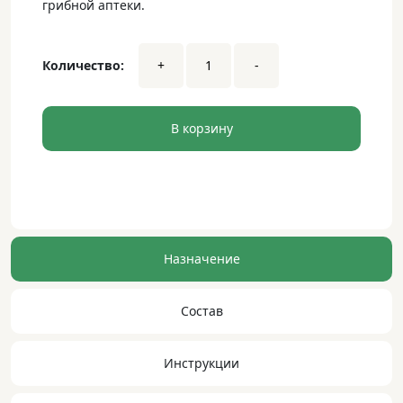
грибной аптеки.
Daily
Количество:
+
-
Men
•
120
капсул
В корзину
dwsa
Назначение
Состав
Инструкции