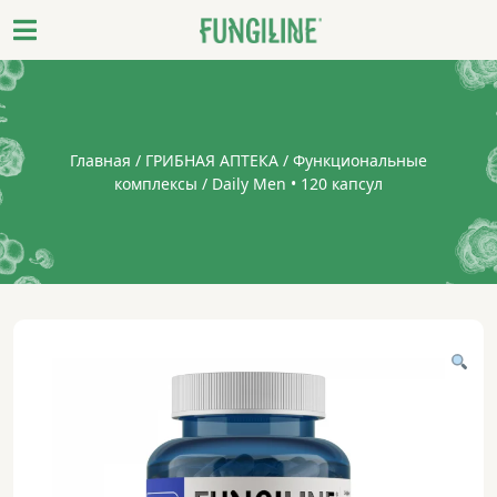
Главная
/
ГРИБНАЯ АПТЕКА
/
Функциональные
комплексы
/ Daily Men • 120 капсул