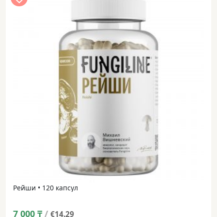
Рейши • 120 капсул
7 000
₸
/
€14.29