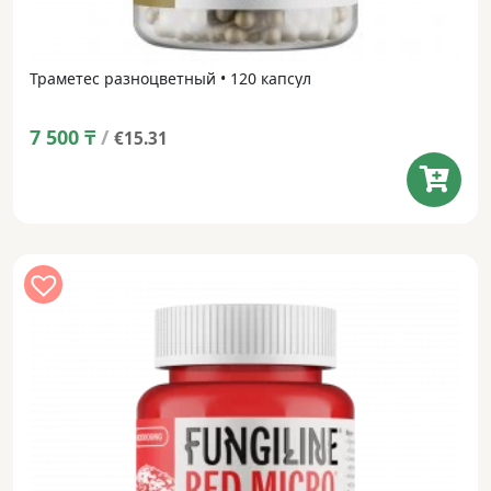
Траметес разноцветный • 120 капсул
7 500
₸
/
€15.31