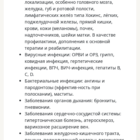
локализации, особенно головного мозга,
желудка, губ и ротовой полости,
лимфатических желёз типа Хокинс, лёгких,
поджелудочной железы, прямой кишки,
крови, кожи (меланомы), почек,
надпочечников, шейки матки. В качестве
профилактики, дополнения к основной
терапии и реабилитации.
Вирусные инфекции: ОРВИ и ОРЗ, грипп,
ковидная инфекция, герпетические
инфекции, ВПЧ, ВИЧ-инфекция, гепатиты В,
С, D.
Бактериальные инфекции: ангины и
пародонтозы (эффектив-ность при
полоскании), маститы.
Заболевания органов дыхания: бронхиты,
пневмонии.
Заболевания сердечно-сосудистой системы:
гипертоническая болезнь, атеросклероз,
варикозное расширение вен.
Заболевания желудочно-кишечного тракта,
печени, поджелудочной железы: дискинезии