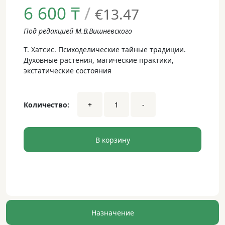
6 600
₸
/
€13.47
Под редакцией М.В.Вишневского
Т. Хатсис. Психоделические тайные традиции.
Духовные растения, магические практики,
экстатические состояния
Т.
Количество:
+
-
Хатсис.
Психоделические
тайные
традиции.
В корзину
Духовные
растения,
магические
практики,
экстатические
состояния
Назначение
dwsa