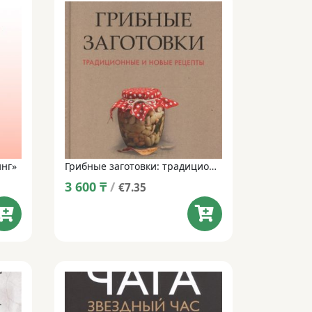
инг»
Грибные заготовки: традиционные и новые рецепты
3 600
₸
/
€7.35