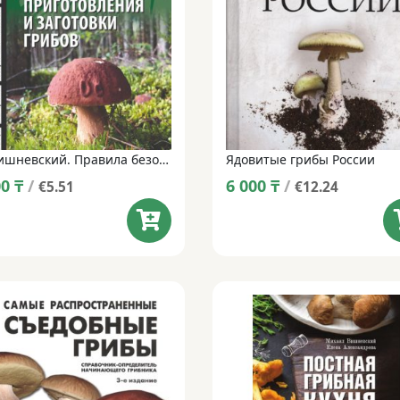
М. Вишневский. Правила безопасного сбора, приготовления и заготовки грибов в XXI веке.
Ядовитые грибы России
00
₸
/
6 000
₸
/
€5.51
€12.24