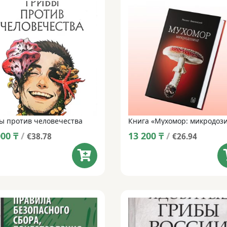
ы против человечества
Книга «Мухомор: микродоз
000
₸
/
13 200
₸
/
€38.78
€26.94