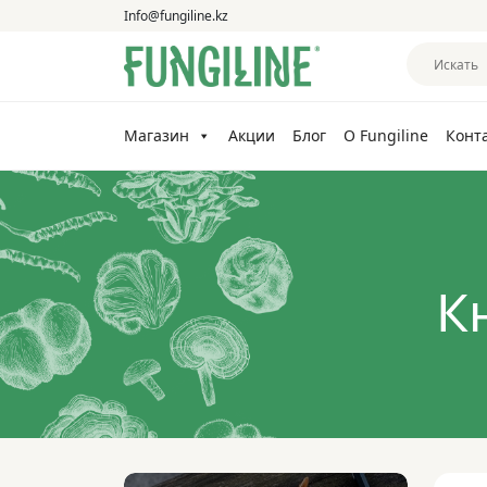
Info@fungiline.kz
Магазин
Акции
Блог
О Fungiline
Конт
К