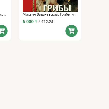
Галлюциногенные грибы России. Атлас-справочник
Михаил Вишневский. Грибы и секс (18+)
6 000
₸
/
€12.24