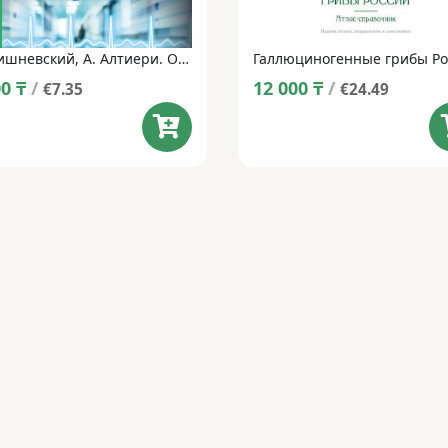
М. Вишневский, А. Алтиери. Определитель синдромов отравлений ядовитыми грибами по клинической картине.
00
₸
/
12 000
₸
/
€7.35
€24.49