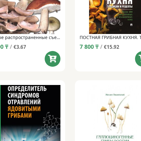
Самые распространенные съедобные грибы: справочник-определитель начинающего грибника
00
₸
/
7 800
₸
/
€3.67
€15.92