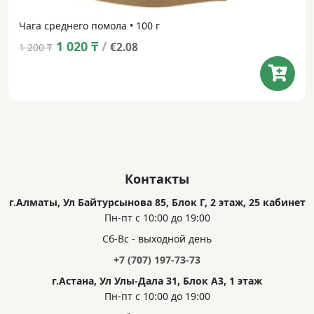
Чага среднего помола • 100 г
Original
Current
1 020
₸
/
€2.08
1 200
₸
price
price
was:
is:
1 200 ₸.
1 020 ₸.
Контакты
г.Алматы, Ул Байтурсынова 85, Блок Г, 2 этаж, 25 кабинет
Пн-пт с 10:00 до 19:00
Сб-Вс - выходной день
+7 (707) 197-73-73
г.Астана, Ул Улы-Дала 31, Блок А3, 1 этаж
Пн-пт с 10:00 до 19:00