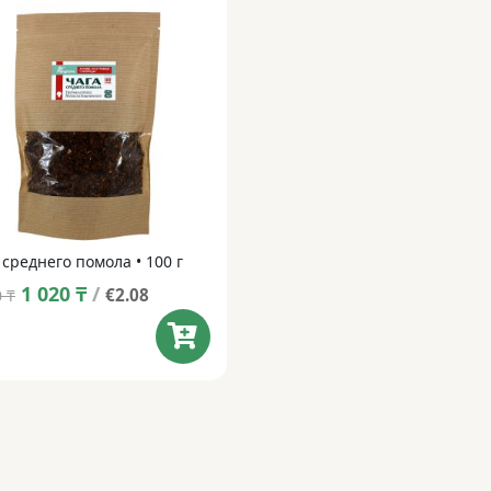
 среднего помола • 100 г
Original
Current
1 020
₸
/
€2.08
0
₸
price
price
was:
is:
1 200 ₸.
1 020 ₸.