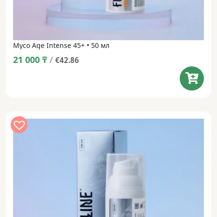
Myco Age Intense 45+ • 50 мл
21 000
₸
/
€42.86