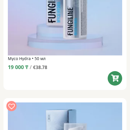
Myco Hydra • 50 мл
19 000
₸
/
€38.78