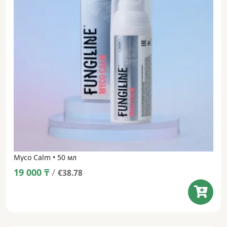
Myco Calm • 50 мл
19 000
₸
/
€38.78