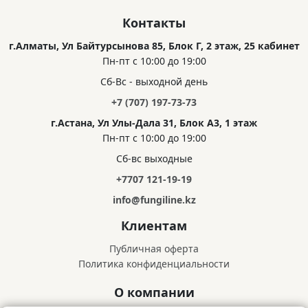
Натуральное мыло ручной работы «Лисичка и облепиха» • 100 г
3 120
₸
/
€6.37