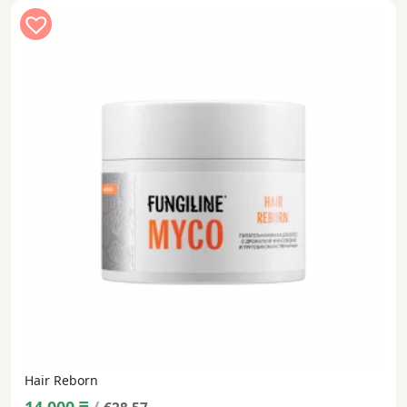
Hair Reborn
14 000
₸
/