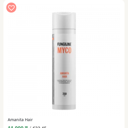
Amanita Hair
11 000
₸
/