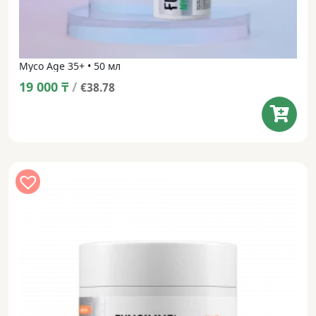
Myco Age 35+ • 50 мл
19 000
₸
/
€38.78