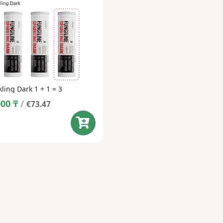
ling Dark 1 + 1 = 3
000
₸
/
€73.47