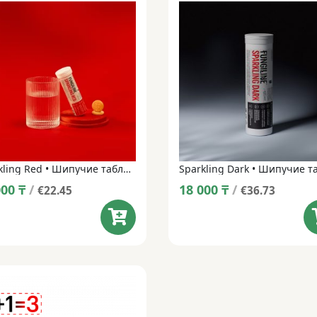
Sparkling Red • Шипучие таблетки • 14 таблеток
000
₸
/
18 000
₸
/
€22.45
€36.73