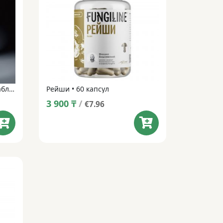
Sparkling Dark • Шипучие таблетки • 14 таблеток
Рейши • 60 капсул
3 900
₸
/
€7.96