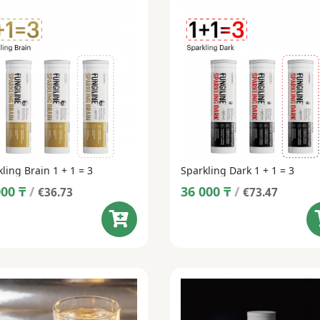
ling Brain 1 + 1 = 3
Sparkling Dark 1 + 1 = 3
000
₸
/
36 000
₸
/
€36.73
€73.47