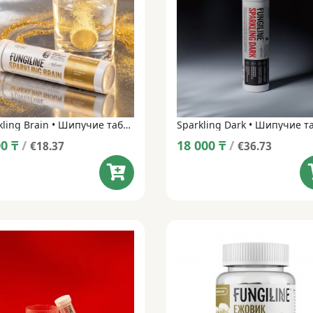
Sparkling Brain • Шипучие таблетки • 14 таблеток
00
₸
/
18 000
₸
/
€18.37
€36.73