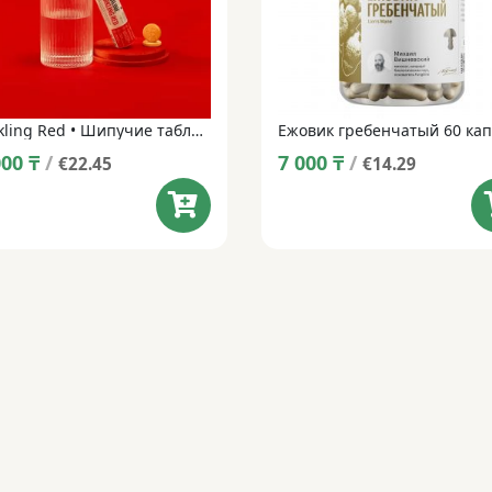
Sparkling Red • Шипучие таблетки • 14 таблеток
Ежовик гребенчатый 60 кап
000
₸
/
7 000
₸
/
€22.45
€14.29