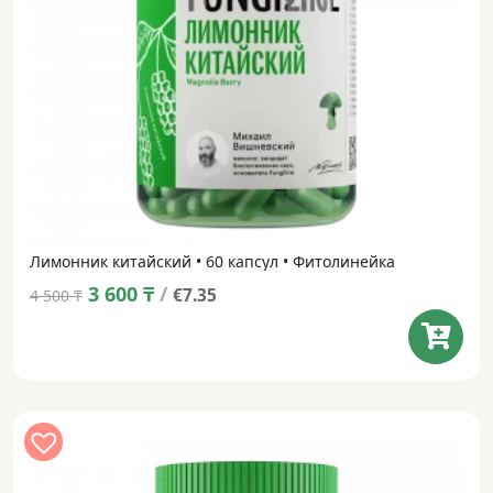
Лимонник китайский • 60 капсул • Фитолинейка
Original
Current
3 600
₸
/
€7.35
4 500
₸
price
price
was:
is:
4 500 ₸.
3 600 ₸.