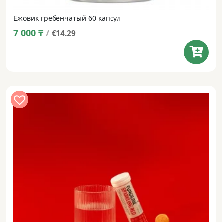
Ежовик гребенчатый 60 капсул
7 000
₸
/
€14.29