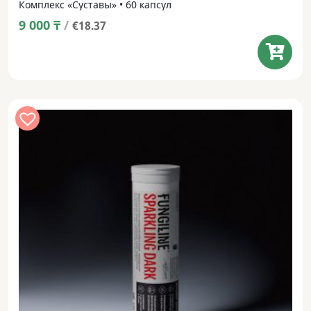
Комплекс «Суставы» • 60 капсул
9 000
₸
/
€18.37