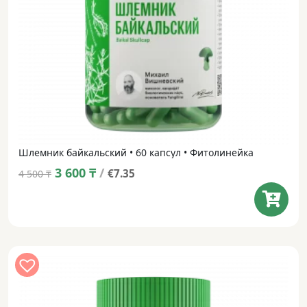
Шлемник байкальский • 60 капсул • Фитолинейка
Original
Current
3 600
₸
/
€7.35
4 500
₸
price
price
was:
is:
4 500 ₸.
3 600 ₸.