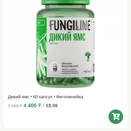
Дикий ямс • 60 капсул • Фитолинейка
Original
Current
4 400
₸
/
€8.98
5 500
₸
price
price
was:
is:
5 500 ₸.
4 400 ₸.