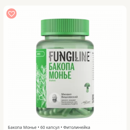
Бакопа Монье • 60 капсул • Фитолинейка