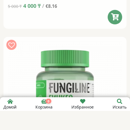
Original
Current
4 000
₸
/
€8.16
5 000
₸
price
price
was:
is:
5 000 ₸.
4 000 ₸.
0
Домой
Корзина
Избранное
Искать