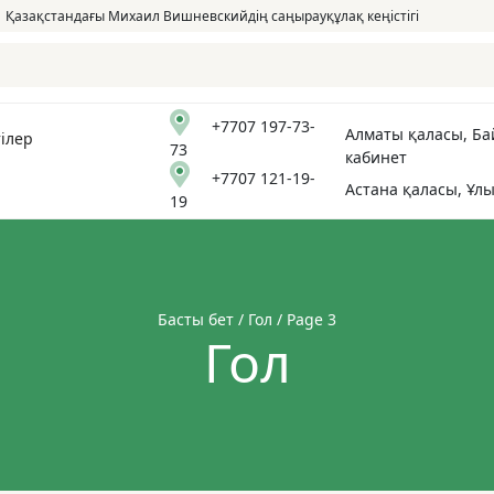
Қазақстандағы Михаил Вишневскийдің саңырауқұлақ кеңістігі
+7707 197-73-
Алматы қаласы, Бай
ілер
73
кабинет
+7707 121-19-
Астана қаласы, Ұлы
19
Басты бет
/
Гол
/ Page 3
Гол