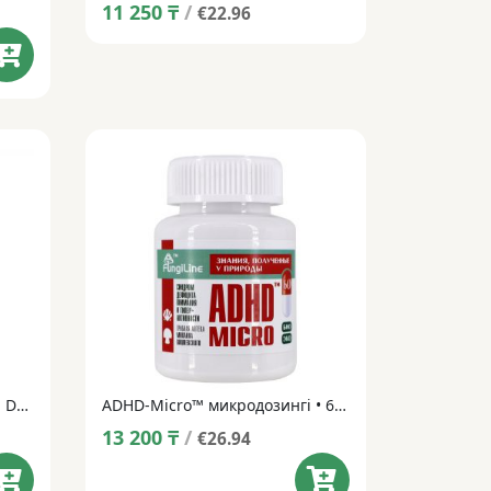
11 250
₸
/
€22.96
Мухоморный микродозинг™ DarkMicro™ • 60+1 капсула
ADHD-Micro™ микродозингі • 60 капсула
13 200
₸
/
€26.94