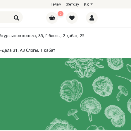
KK
Төлем
Жеткізу
0
тұрсынов көшесі, 85, Г блогы, 2 қабат, 25
-Дала 31, А3 блогы, 1 қабат