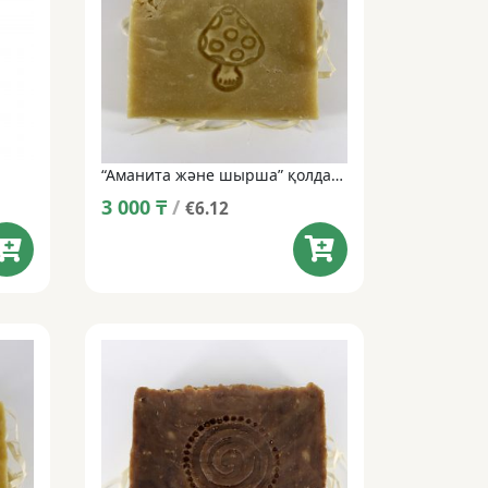
“Аманита және шырша” қолдан жасалған табиғи сабын • 100 г
3 000
₸
/
€6.12