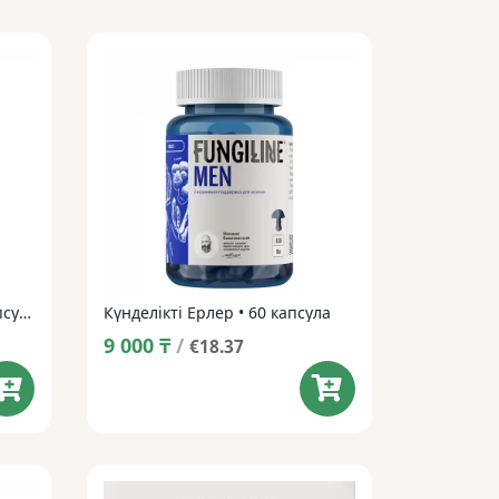
Күнделікті әйелдер • 120 капсула
Күнделікті Ерлер • 60 капсула
9 000
₸
/
€18.37