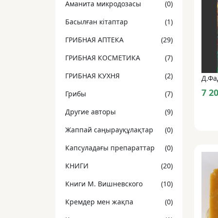
Аманита микродозасы
(0)
Басылған кітаптар
(1)
ГРИБНАЯ АПТЕКА
(29)
ГРИБНАЯ КОСМЕТИКА
(7)
ГРИБНАЯ КУХНЯ
(2)
7 2
Грибы
(7)
Другие авторы
(9)
Жаппай саңырауқұлақтар
(0)
Капсуладағы препараттар
(0)
КНИГИ
(20)
Книги М. Вишневского
(10)
Кремдер мен жақпа
(0)