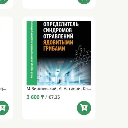
Ресейдің галлюциногенді саңырауқұлақтары. Атлас анықтамалығы
М.Вишневский, А. Алтиери. Клиникалық көрініс бойынша Улы саңырауқұлақтармен улану синдромдарын анықтаушы.
3 600
₸
/
€7.35