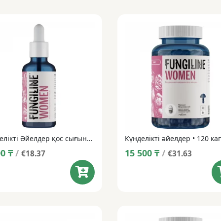
Күнделікті Әйелдер қос сығындысы • 50 мл
00
₸
/
15 500
₸
/
€18.37
€31.63