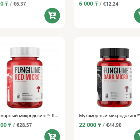
20
₸
/
6 000
₸
/
€6.37
€12.24
Мухоморный микродозинг™ RedMicro ™ * 60+1 капсула
000
₸
/
22 000
₸
/
€28.57
€44.90