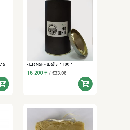
ула
«Шаман» шайы • 180 г
16 200
₸
/
€33.06