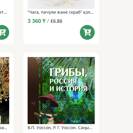
“Русский лес”емдік-профилактикалық шай сусыны
“Чага, пачули және скраб” қолдан жасалған табиғи сабын • 100 г
3 360
₸
/
€6.86
Михаил Вишневский. Саңырауқұлақтар және секс (18+)
В.П. Уоссон, Р. Г. Уоссон. Саңырауқұлақтар, Ресей және тарих