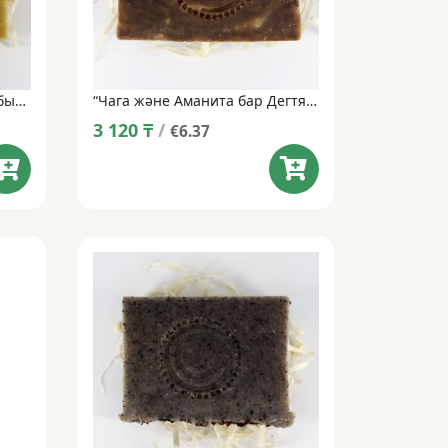
Қолмен жасалған табиғи сабын “кезек, шантерелле және дірілдейтін балалар” • 100 г
“Чага және Аманита бар Дегтярное” қолдан жасалған табиғи сабын • 100 г
3 120
₸
/
€6.37