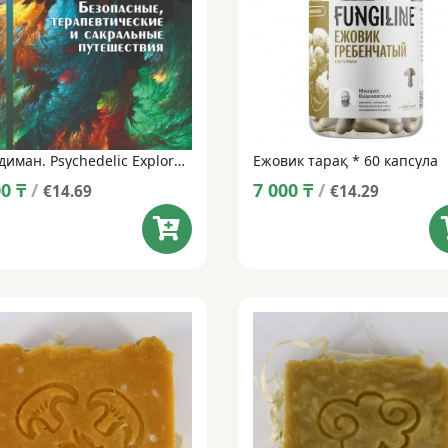
Д.Фадиман. Psychedelic Explorer нұсқаулығы (қағаз кітап)
Ежовик тарақ * 60 капсула
00
₸
/
7 000
₸
/
€14.69
€14.29