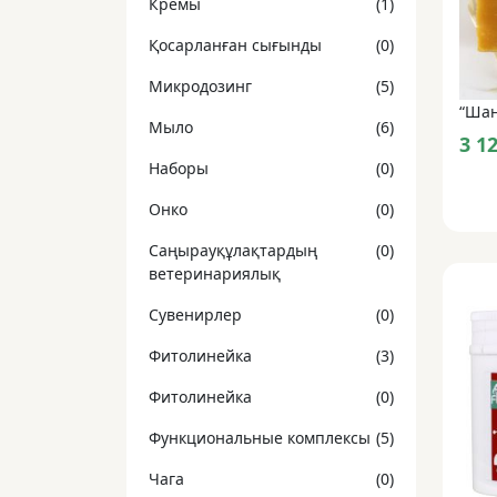
Кремы
(1)
Қосарланған сығынды
(0)
Микродозинг
(5)
Мыло
(6)
3 1
Наборы
(0)
Онко
(0)
Саңырауқұлақтардың
(0)
ветеринариялық
Сувенирлер
(0)
Фитолинейка
(3)
Фитолинейка
(0)
Функциональные комплексы
(5)
Чaга
(0)