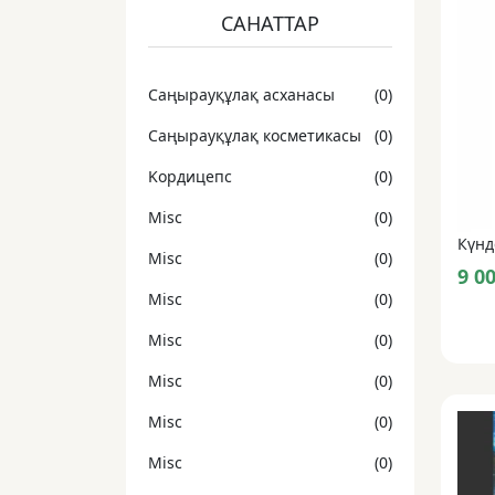
САНАТТАР
Cаңырауқұлақ асханасы
(0)
Cаңырауқұлақ косметикасы
(0)
Kордицепс
(0)
Misc
(0)
Күнд
Misc
(0)
9 0
Misc
(0)
Misc
(0)
Misc
(0)
Misc
(0)
Misc
(0)