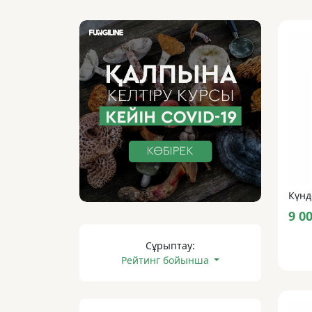
9 0
Сұрыптау:
Рейтинг бойынша