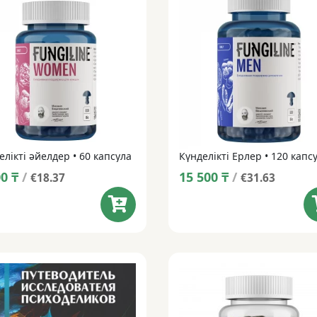
елікті әйелдер • 60 капсула
Күнделікті Ерлер • 120 капс
00
₸
/
15 500
₸
/
€18.37
€31.63