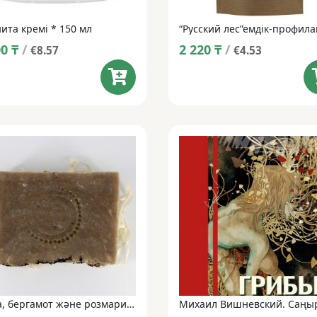
ита кремі * 150 мл
00
₸
/
2 220
₸
/
€8.57
€4.53
“Чага, бергамот және розмарин” қолдан жасалған табиғи сабын • 100 г