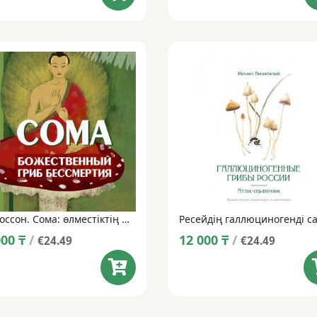
Р.Г. Уоссон. Сома: өлместіктің Құдай саңырауқұлағы
000
₸
/
12 000
₸
/
€24.49
€24.49