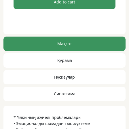
Қызыл
Add to cart
Микро
ЖАҢА
ФОРМУЛА
•
120
капсулалар
Мақсат
dwsa
Құрама
Нұсқаулар
Сипаттама
* Ұйқының жүйелі проблемалары
• Эмоционалды шамадан тыс жүктеме