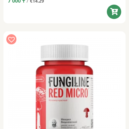
7 000
₸
/
€14.29