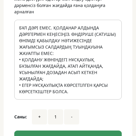
дәрменсіз болған жағдайда ғана қолдануға
арналған
БҰЛ ДӘРІ ЕМЕС. ҚОЛДАНАР АЛДЫНДА
ДӘРІГЕРМЕН КЕҢЕСІҢІЗ. ӨНДІРУШІ (САТУШЫ)
ӨНІМДІ ҚАБЫЛДАУ НӘТИЖЕСІНДЕ
ЖАҒЫМСЫЗ САЛДАРДЫҢ ТУЫНДАУЫНА
ЖАУАПТЫ ЕМЕС:
• ҚОЛДАНУ ЖӨНІНДЕГІ НҰСҚАУЛЫҚ
БҰЗЫЛҒАН ЖАҒДАЙДА, АТАП АЙТҚАНДА,
ҰСЫНЫЛҒАН ДОЗАДАН АСЫП КЕТКЕН
ЖАҒДАЙДА;
• ЕГЕР НҰСҚАУЛЫҚТА КӨРСЕТІЛГЕН ҚАРСЫ
КӨРСЕТКІШТЕР БОЛСА.
Қызыл
Саны:
+
-
шыбын
агарының
микродозасы