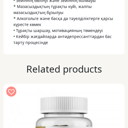
• Зейіннің бөлінуі және зейіннің болмауы
* Мазасыздықтың тұрақты күйі, жалпы
мазасыздықтың бұзылуы
* Алкогольге және басқа да тәуелділіктерге қарсы
күресте көмек
• Тұрақты шаршау, мотивацияның төмендеуі
• Кейбір жағдайларда антидепрессанттардан бас
тарту процесінде
Related products