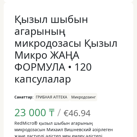
Қызыл шыбын
агарының
микродозасы Қызыл
Микро ЖАҢА
ФОРМУЛА • 120
капсулалар
Санаттар:
ГРИБНАЯ АПТЕКА
Микродозинг
23 000
₸
/
€46.94
RedMicro® қызыл шыбын агарының
микродозасын Михаил Вишневский әзірлеген
және дәстүрлі әдістер мен емдеу әдістері