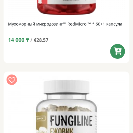
Мухоморный микродозинг™ RedMicro ™ * 60+1 капсула
14 000
₸
/
€28.57