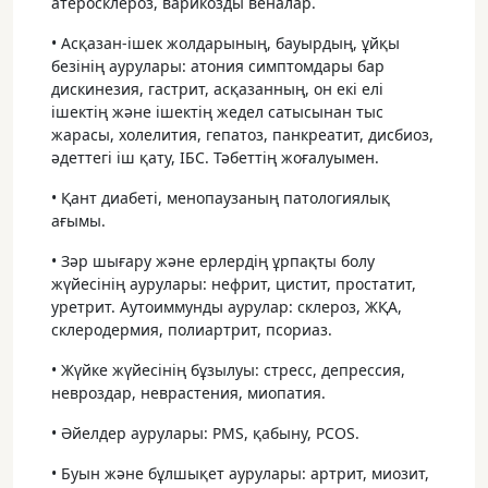
атеросклероз, варикозды веналар.
• Асқазан-ішек жолдарының, бауырдың, ұйқы
безінің аурулары: атония симптомдары бар
дискинезия, гастрит, асқазанның, он екі елі
ішектің және ішектің жедел сатысынан тыс
жарасы, холелития, гепатоз, панкреатит, дисбиоз,
әдеттегі іш қату, ІБС. Тәбеттің жоғалуымен.
• Қант диабеті, менопаузаның патологиялық
ағымы.
• Зәр шығару және ерлердің ұрпақты болу
жүйесінің аурулары: нефрит, цистит, простатит,
уретрит. Аутоиммунды аурулар: склероз, ЖҚА,
склеродермия, полиартрит, псориаз.
• Жүйке жүйесінің бұзылуы: стресс, депрессия,
невроздар, неврастения, миопатия.
• Әйелдер аурулары: PMS, қабыну, PCOS.
• Буын және бұлшықет аурулары: артрит, миозит,