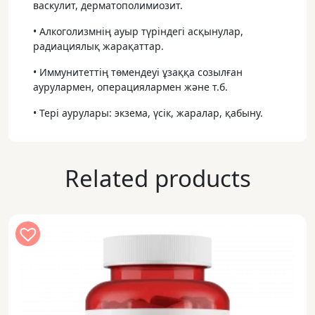
васкулит, дерматополимиозит.
• Алкоголизмнің ауыр түріндегі асқынулар,
радиациялық жарақаттар.
• Иммунитеттің төмендеуі ұзаққа созылған
аурулармен, операциялармен және т.б.
• Тері аурулары: экзема, үсік, жаралар, қабыну.
Related products