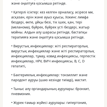
және оңалтуға қосымша ретінде.
• Қатерлі ісіктер: кез келген орналасу, әсіресе ми,
асқазан, ерін және ауыз қуысы, Хокинс лимфа
бездері, өкпе, ұйқы безі, тік ішек, қан, тері
(меланома), бүйрек, бүйрек үсті бездері, жатыр
мойны. Алдын алу шарасы ретінде, бастапқы
терапияға және оңалтуға қосымша ретінде.
• Вирустық инфекциялар: жіті респираторлық
вирустық инфекциялар және жіті респираторлық
инфекциялар, тұмау, ковид инфекциясы, герпестік
инфекциялар, HPV, ВИЧ инфекциясы, В, С, D
гепатиті,
• Бактериялық инфекциялар: тонзиллит және
пародонт ауруы (шаю кезінде тиімді), мастит.
• Тыныс алу органдарының аурулары: бронхит,
пневмония.
• Жүрек-тамыр жүйесі аурулары: гипертония,