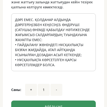
және жаттығу залында жаттығудан кейін тезірек
қалпына келтіруге көмектеседі.
ДӘРІ ЕМЕС. ҚОЛДАНАР АЛДЫНДА
ДӘРІГЕРІҢІЗБЕН КЕҢЕСІҢІЗ. ӨНДІРУШІ
(САТУШЫ) ӨНІМДІ ҚАБЫЛДАУ НӘТИЖЕСІНДЕ
ЖАҒЫМСЫЗ САЛДАРЛАРДЫҢ ТУЫНДАУЫНА
ЖАУАПТЫ ЕМЕС:
• ПАЙДАЛАНУ ЖӨНІНДЕГІ НҰСҚАУЛЫҚТЫ
БҰЗҒАН ЖАҒДАЙДА, АТАП АЙТҚАНДА
ҰСЫНЫЛҒАН ДОЗАДАН АСЫП КЕТКЕНДЕ;
• НҰСҚАУЛЫҚТА КӨРСЕТІЛГЕН ҚАРСЫ
КӨРСЕТІЛІМДЕР БОЛСА.
Шага
Саны:
+
-
сығындысы
•
50
мл
Add to cart