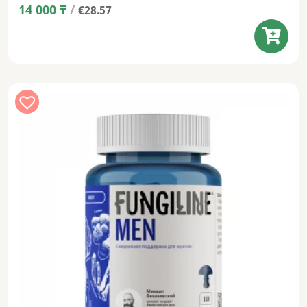
14 000
₸
/
€28.57