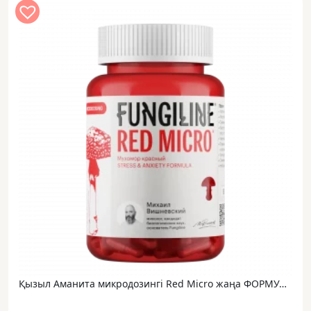
Қызыл Аманита микродозингі Red Micro жаңа ФОРМУЛА • 60 капсула