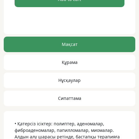
dwsa
Мақсат
Құрама
Нұсқаулар
Сипаттама
• Қатерсіз ісіктер: полиптер, аденомалар,
фиброаденомалар, папилломалар, миомалар.
Алдын алу шарасы ретінде, бастапқы терапияға