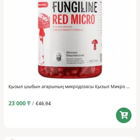
Қызыл шыбын агарының микродозасы Қызыл Микро ЖАҢА ФОРМУЛА • 120 капсулалар
23 000
₸
/
€46.94