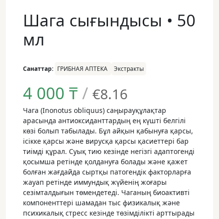
Шага сығындысы • 50
мл
Санаттар:
ГРИБНАЯ АПТЕКА
Экстракты
4 000
₸
/
€8.16
Чага (Inonotus obliquus) саңырауқұлақтар
арасында антиоксиданттардың ең күшті белгілі
көзі болып табылады. Бұл айқын қабынуға қарсы,
ісікке қарсы және вирусқа қарсы қасиеттері бар
тиімді құрал. Суық тию кезінде негізгі адаптогенді
қосымша ретінде қолдануға болады және қажет
болған жағдайда сыртқы патогендік факторларға
жауап ретінде иммундық жүйенің жоғары
сезімталдығын төмендетеді. Чаганың биоактивті
компоненттері шамадан тыс физикалық және
психикалық стресс кезінде төзімділікті арттырады