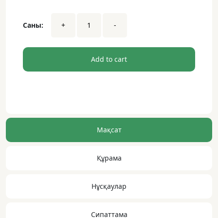
Күнделікті
Саны:
+
-
әйелдер
•
120
капсула
Add to cart
dwsa
Мақсат
Құрама
Нұсқаулар
Сипаттама