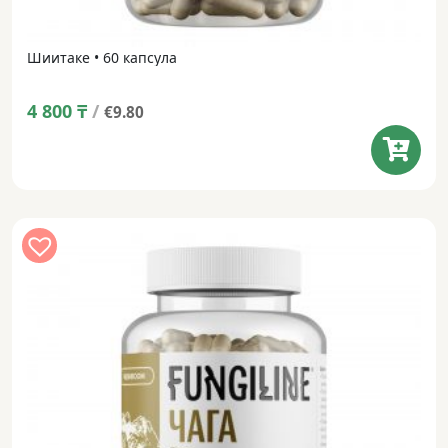
Шиитаке • 60 капсула
4 800
₸
/
€9.80