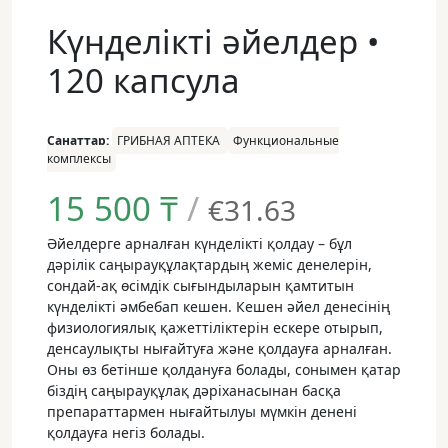
Күнделікті әйелдер •
120 капсула
Санаттар:
ГРИБНАЯ АПТЕКА
Функциональные
комплексы
15 500
₸
/
€31.63
Әйелдерге арналған күнделікті қолдау – бұл
дәрілік саңырауқұлақтардың жеміс денелерін,
сондай-ақ өсімдік сығындыларын қамтитын
күнделікті әмбебап кешен. Кешен әйел денесінің
физиологиялық қажеттіліктерін ескере отырып,
денсаулықты нығайтуға және қолдауға арналған.
Оны өз бетінше қолдануға болады, сонымен қатар
біздің саңырауқұлақ дәріханасынан басқа
препараттармен нығайтылуы мүмкін денені
қолдауға негіз болады.