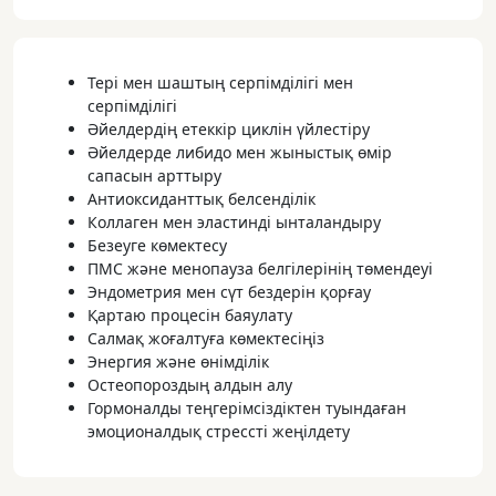
Тері мен шаштың серпімділігі мен
серпімділігі
Әйелдердің етеккір циклін үйлестіру
Әйелдерде либидо мен жыныстық өмір
сапасын арттыру
Антиоксиданттық белсенділік
Коллаген мен эластинді ынталандыру
Безеуге көмектесу
ПМС және менопауза белгілерінің төмендеуі
Эндометрия мен сүт бездерін қорғау
Қартаю процесін баяулату
Салмақ жоғалтуға көмектесіңіз
Энергия және өнімділік
Остеопороздың алдын алу
Гормоналды теңгерімсіздіктен туындаған
эмоционалдық стрессті жеңілдету