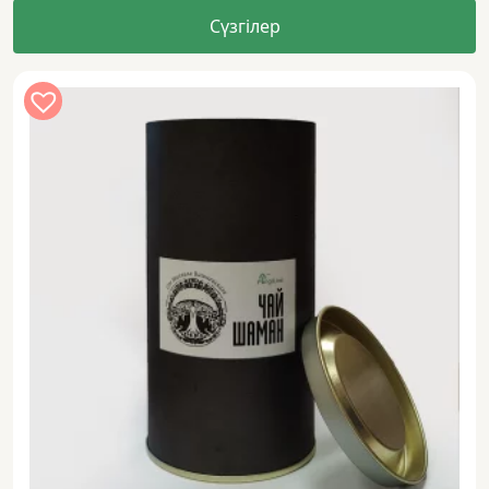
Сүзгілер