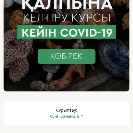
Сұрыптау:
Күні бойынша