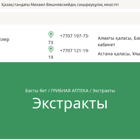
Қазақстандағы Михаил Вишневскийдің саңырауқұлақ кеңістігі
+7707 197-73-
Алматы қаласы, Бай
ілер
73
кабинет
+7707 121-19-
Астана қаласы, Ұлы
19
Басты бет
/
ГРИБНАЯ АПТЕКА
/ Экстракты
Экстракты