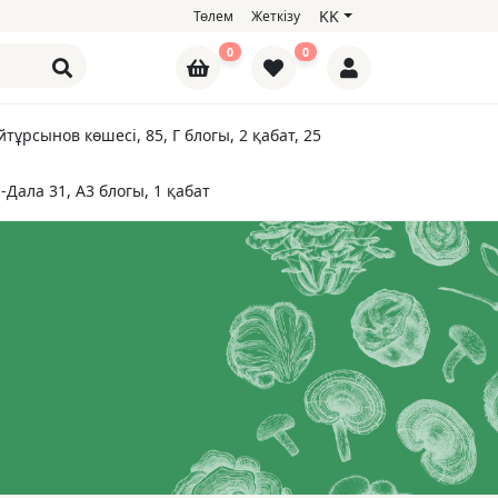
KK
Төлем
Жеткізу
0
0
тұрсынов көшесі, 85, Г блогы, 2 қабат, 25
-Дала 31, А3 блогы, 1 қабат