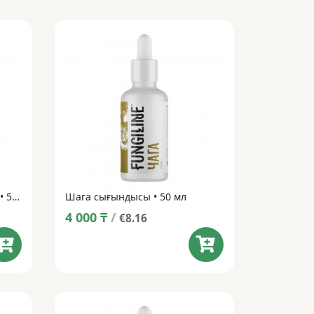
Lion’s mane қос сығындысы • 50 мл
Шага сығындысы • 50 мл
4 000
₸
/
€8.16