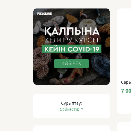
7 0
Сұрыптау:
Сәйкестік