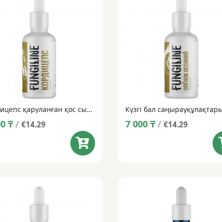
Кордицепс қаруланған қос сығындысы • 50 мл
00
₸
/
7 000
₸
/
€14.29
€14.29