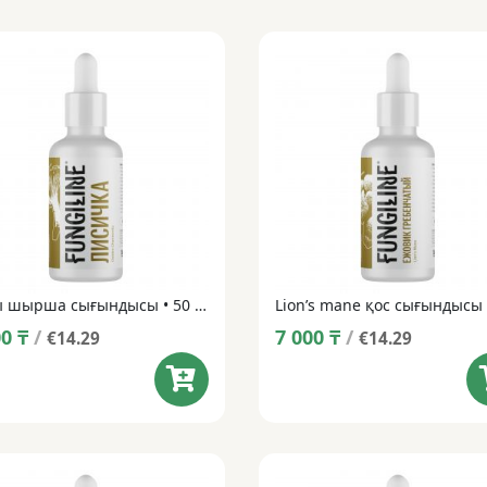
Сары шырша сығындысы • 50 мл
00
₸
/
7 000
₸
/
€14.29
€14.29