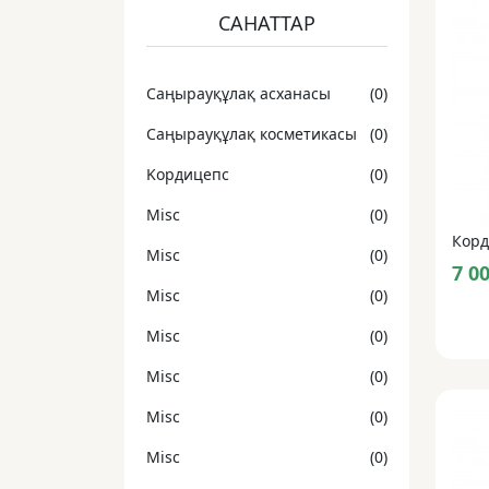
САНАТТАР
Cаңырауқұлақ асханасы
(0)
Cаңырауқұлақ косметикасы
(0)
Kордицепс
(0)
Misc
(0)
Misc
(0)
7 0
Misc
(0)
Misc
(0)
Misc
(0)
Misc
(0)
Misc
(0)