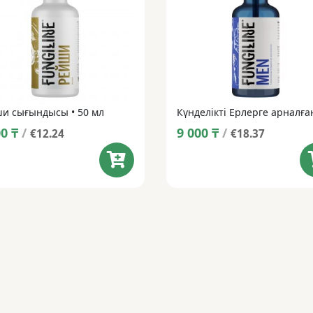
и сығындысы • 50 мл
00
₸
/
9 000
₸
/
€12.24
€18.37