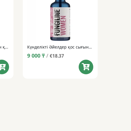
Күнделікті Ерлерге арналған қос сығынды • 50 мл
Күнделікті Әйелдер қос сығындысы • 50 мл
9 000
₸
/
€18.37