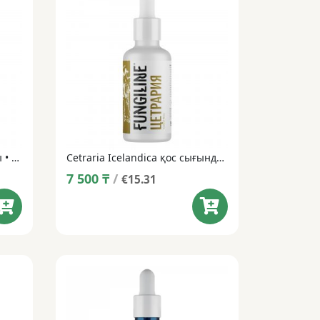
Күзгі бал саңырауқұлақтары • 50 мл
Cetraria Icelandica қос сығындысы • 50 мл
7 500
₸
/
€15.31