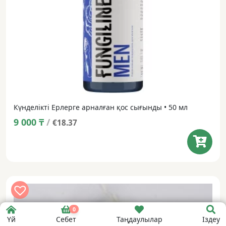
Күнделікті Ерлерге арналған қос сығынды • 50 мл
9 000
₸
/
€18.37
0
Үй
Себет
Таңдаулылар
Іздеу