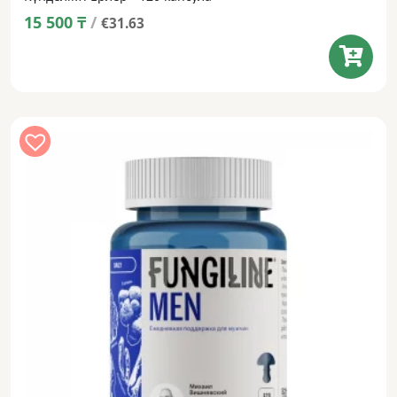
15 500
₸
/
€31.63