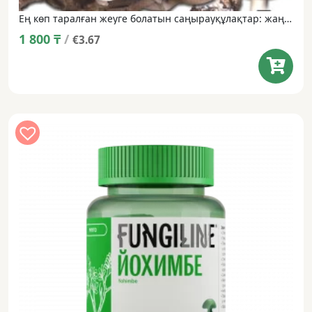
Ең көп таралған жеуге болатын саңырауқұлақтар: жаңадан пайда болған саңырауқұлақтарды анықтайтын анықтамалық
1 800
₸
/
€3.67