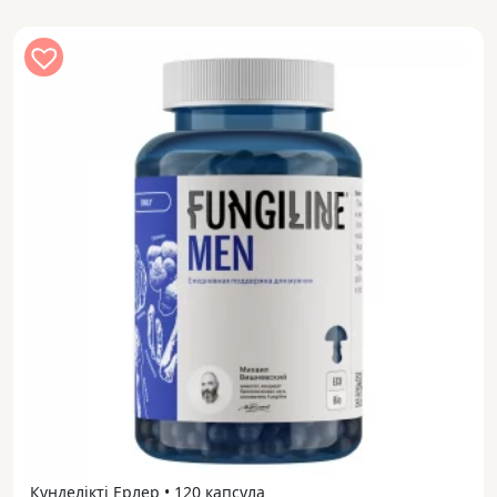
Күнделікті Ерлер • 120 капсула