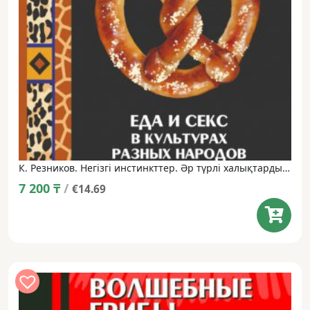
К. Резников. Негізгі инстинкттер. Әр түрлі халықтардың мәдениетіндегі тамақ және жыныстық қатынас: танымал энциклопедия.
7 200
₸
/
€14.69