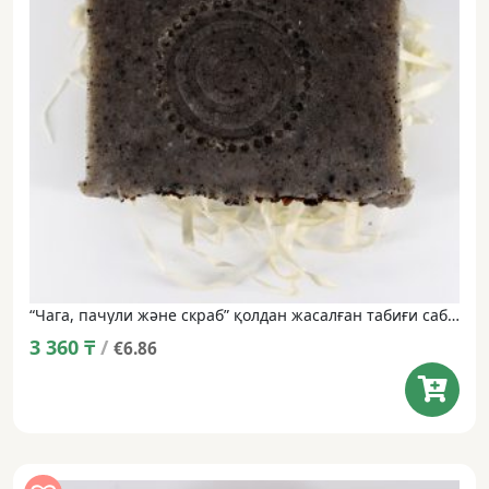
“Чага, пачули және скраб” қолдан жасалған табиғи сабын • 100 г
3 360
₸
/
€6.86