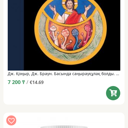
Дж. Қоңыр, Дж. Браун. Басында саңырауқұлақ болды. Психоделические інжіл: тайная история галлюциногенов христиандық.
7 200
₸
/
€14.69