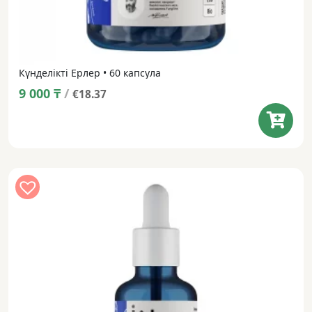
Күнделікті Ерлер • 60 капсула
9 000
₸
/
€18.37