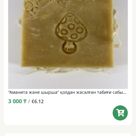
“Аманита және шырша” қолдан жасалған табиғи сабын • 100 г
3 000
₸
/
€6.12