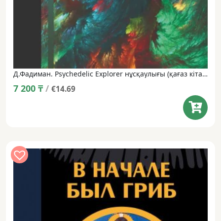
Д.Фадиман. Psychedelic Explorer нұсқаулығы (қағаз кітап)
7 200
₸
/
€14.69