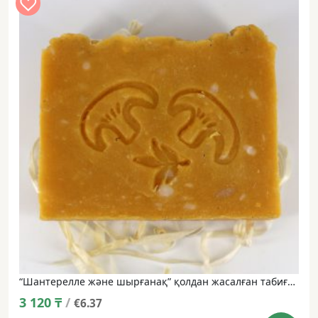
“Шантерелле және шырғанақ” қолдан жасалған табиғи сабын • 100 г
3 120
₸
/
€6.37