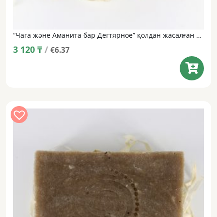
“Чага және Аманита бар Дегтярное” қолдан жасалған табиғи сабын • 100 г
3 120
₸
/
€6.37