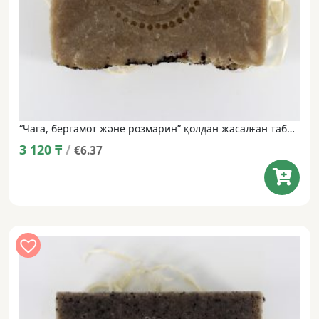
“Чага, бергамот және розмарин” қолдан жасалған табиғи сабын • 100 г
3 120
₸
/
€6.37