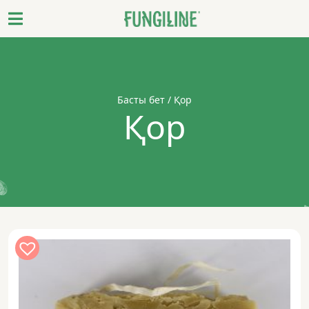
Басты бет
/ Қор
Қор