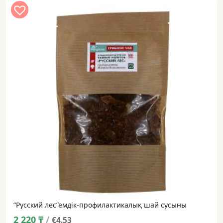
“Русский лес”емдік-профилактикалық шай сусыны
2 220
₸
/
€4.53